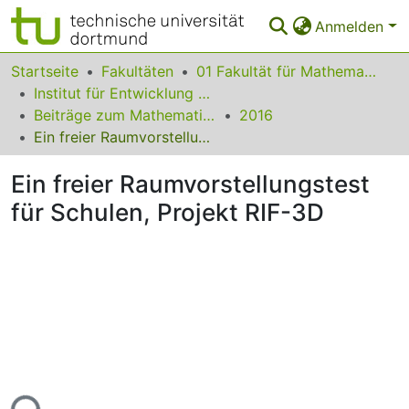
Anmelden
Bereiche & Sammlungen
Startseite
Fakultäten
01 Fakultät für Mathematik
Institut für Entwicklung und Erforschung des Mathematikunterrichts
Das gesamte Repositorium
Beiträge zum Mathematikunterricht
2016
Ein freier Raumvorstellungstest für Schulen, Projekt RIF-3D
Statistiken
Ein freier Raumvorstellungstest
FAQ
für Schulen, Projekt RIF-3D
Leitlinien
Zurück zur Startseite