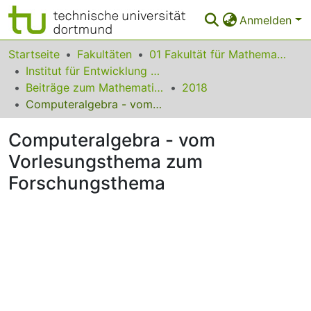
Anmelden
Bereiche & Sammlungen
Startseite
Fakultäten
01 Fakultät für Mathematik
Institut für Entwicklung und Erforschung des Mathematikunterrichts
Das gesamte Repositorium
Beiträge zum Mathematikunterricht
2018
Computeralgebra - vom Vorlesungsthema zum Forschungsthema
Statistiken
Computeralgebra - vom
FAQ
Vorlesungsthema zum
Leitlinien
Forschungsthema
Zurück zur Startseite