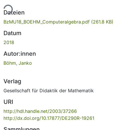
ade...
Dateien
BzMU18_BOEHM_Computeralgebra.pdf
(261.8 KB)
Datum
2018
Autor:innen
Böhm, Janko
Verlag
Gesellschaft für Didaktik der Mathematik
URI
http://hdl.handle.net/2003/37266
http://dx.doi.org/10.17877/DE290R-19261
Sammlungen