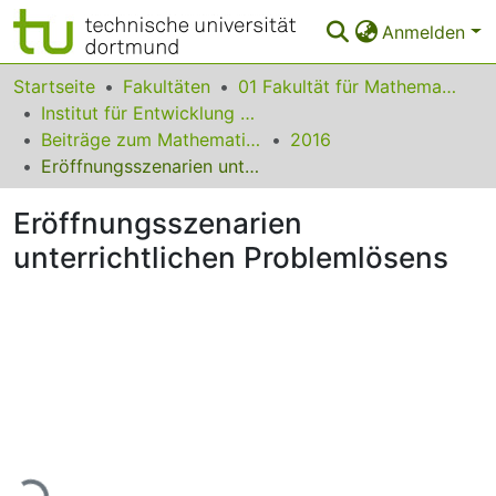
Anmelden
Bereiche & Sammlungen
Startseite
Fakultäten
01 Fakultät für Mathematik
Institut für Entwicklung und Erforschung des Mathematikunterrichts
Das gesamte Repositorium
Beiträge zum Mathematikunterricht
2016
Eröffnungsszenarien unterrichtlichen Problemlösens
Statistiken
Eröffnungsszenarien
FAQ
unterrichtlichen Problemlösens
Leitlinien
Zurück zur Startseite
Lade...