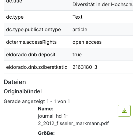
dc.title
Diversität in der Hochschul
dc.type
Text
dc.type.publicationtype
article
dcterms.accessRights
open access
eldorado.dnb.deposit
true
eldorado.dnb.zdberstkatid
2163180-3
Dateien
Originalbündel
Gerade angezeigt
1 - 1 von 1
Name:
journal_hd_1-
2_2012_fisseler_markmann.pdf
Größe: