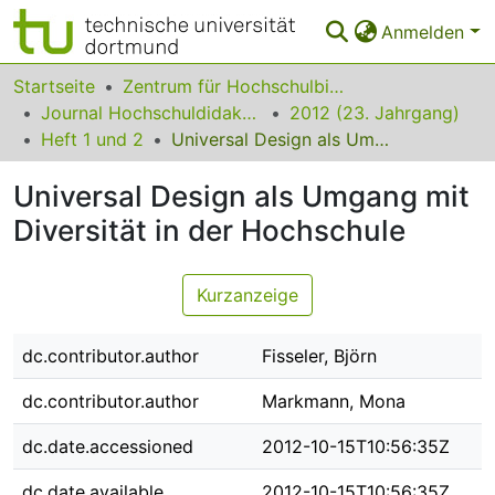
Anmelden
Bereiche & Sammlungen
Startseite
Zentrum für Hochschulbildung (zhb)
Journal Hochschuldidaktik
2012 (23. Jahrgang)
Das gesamte Repositorium
Heft 1 und 2
Universal Design als Umgang mit Diversität in der Hochschule
Statistiken
Universal Design als Umgang mit
FAQ
Diversität in der Hochschule
Leitlinien
Kurzanzeige
Zurück zur Startseite
dc.contributor.author
Fisseler, Björn
dc.contributor.author
Markmann, Mona
dc.date.accessioned
2012-10-15T10:56:35Z
dc.date.available
2012-10-15T10:56:35Z