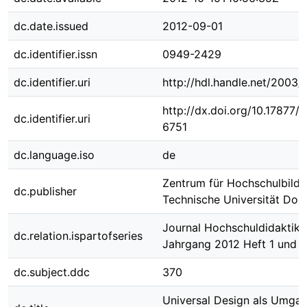
dc.date.issued
2012-09-01
dc.identifier.issn
0949-2429
dc.identifier.uri
http://hdl.handle.net/2003
http://dx.doi.org/10.17877
dc.identifier.uri
6751
dc.language.iso
de
Zentrum für Hochschulbildu
dc.publisher
Technische Universität Do
Journal Hochschuldidaktik ;
dc.relation.ispartofseries
Jahrgang 2012 Heft 1 und 2
dc.subject.ddc
370
Universal Design als Umgan