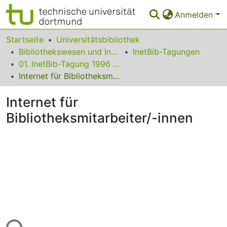
Anmelden
Bereiche & Sammlungen
Startseite
Universitätsbibliothek
Bibliothekswesen und Information
InetBib-Tagungen
Das gesamte Repositorium
01. InetBib-Tagung 1996 in Dortmund
Internet für Bibliotheksmitarbeiter/-innen
Statistiken
Internet für
FAQ
Bibliotheksmitarbeiter/-innen
Leitlinien
Zurück zur Startseite