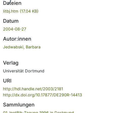
ade...
Dateien
litbj.htm
(17.04 KB)
Datum
2004-08-27
Autor:innen
Jedwabski, Barbara
Verlag
Universität Dortmund
URI
http://hdl.handle.net/2003/2181
http://dx.doi.org/10.17877/DE290R-14413
Sammlungen
01. InetBib-Tagung 1996 in Dortmund