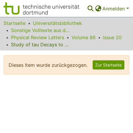
Anmelden
Bereiche & Sammlungen
Startseite
Universitätsbibliothek
Sonstige Volltexte aus dem Bibliotheksangebot
Das gesamte Repositorium
Physical Review Letters
Volume 86
Issue 20
Study of tau Decays to Six Pions and a Neutrino
Statistiken
FAQ
Dieses Item wurde zurückgezogen.
Zur Startseite
Leitlinien
Zurück zur Startseite