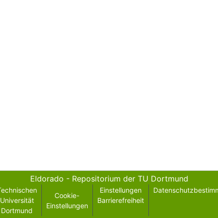
Eldorado - Repositorium der TU Dortmund
Technischen
Einstellungen
Datenschutzbestim
Cookie-
Universität
Barrierefreiheit
Einstellungen
Dortmund