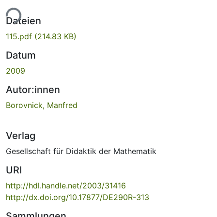
ade...
Dateien
115.pdf
(214.83 KB)
Datum
2009
Autor:innen
Borovnick, Manfred
Verlag
Gesellschaft für Didaktik der Mathematik
URI
http://hdl.handle.net/2003/31416
http://dx.doi.org/10.17877/DE290R-313
Sammlungen