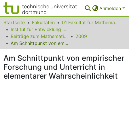
Anmelden
Bereiche & Sammlungen
Startseite
Fakultäten
01 Fakultät für Mathematik
Institut für Entwicklung und Erforschung des Mathematikunterrichts
Das gesamte Repositorium
Beiträge zum Mathematikunterricht
2009
Am Schnittpunkt von empirischer Forschung und Unterricht in elementarer Wahrscheinlichkeit
Statistiken
Am Schnittpunkt von empirischer
FAQ
Forschung und Unterricht in
Leitlinien
elementarer Wahrscheinlichkeit
Zurück zur Startseite