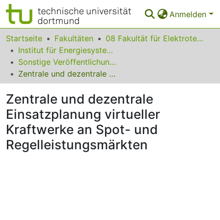
Anmelden
Bereiche & Sammlungen
Startseite
Fakultäten
08 Fakultät für Elektrotechnik und Informationstechnik
Institut für Energiesysteme, Energieeffizienz und Energiewirtschaft
Das gesamte Repositorium
Sonstige Veröffentlichungen (Institut für Energiesysteme, Energieeffizienz und Energiewirtschaft)
Zentrale und dezentrale Einsatzplanung virtueller Kraftwerke an Spot- und Regelleistungsmärkten
Statistiken
Zentrale und dezentrale
FAQ
Einsatzplanung virtueller
Leitlinien
Kraftwerke an Spot- und
Zurück zur Startseite
Regelleistungsmärkten