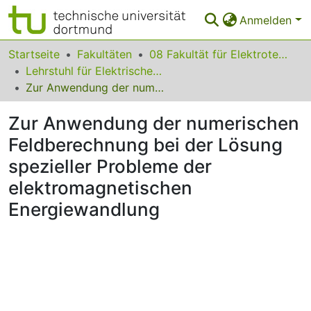
Anmelden
Bereiche & Sammlungen
Startseite
Fakultäten
08 Fakultät für Elektrotechnik und Informationstechnik
Lehrstuhl für Elektrische Antriebe und Mechatronik
Das gesamte Repositorium
Zur Anwendung der numerischen Feldberechnung bei der Lösung spezieller Probleme der elektromagnetischen Energiewandlung
Statistiken
Zur Anwendung der numerischen
FAQ
Feldberechnung bei der Lösung
spezieller Probleme der
Leitlinien
elektromagnetischen
Zurück zur Startseite
Energiewandlung