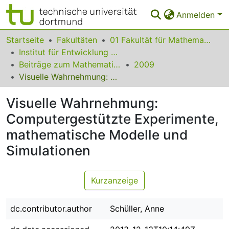
Anmelden
Bereiche & Sammlungen
Startseite
Fakultäten
01 Fakultät für Mathematik
Institut für Entwicklung und Erforschung des Mathematikunterrichts
Das gesamte Repositorium
Beiträge zum Mathematikunterricht
2009
Visuelle Wahrnehmung: Computergestützte Experimente, mathematische Modelle und Simulationen
Statistiken
Visuelle Wahrnehmung:
FAQ
Computergestützte Experimente,
Leitlinien
mathematische Modelle und
Zurück zur Startseite
Simulationen
Kurzanzeige
dc.contributor.author
Schüller, Anne