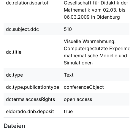
dc.relation.ispartof
Gesellschaft für Didaktik der
Mathematik vom 02.03. bis
06.03.2009 in Oldenburg
dc.subject.ddc
510
Visuelle Wahrnehmung:
Computergestützte Experimen
dc.title
mathematische Modelle und
Simulationen
dc.type
Text
dc.type.publicationtype
conferenceObject
dcterms.accessRights
open access
eldorado.dnb.deposit
true
Dateien