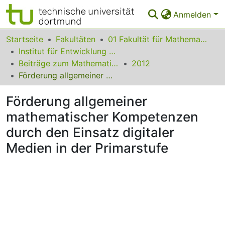
Anmelden
Bereiche & Sammlungen
Startseite
Fakultäten
01 Fakultät für Mathematik
Institut für Entwicklung und Erforschung des Mathematikunterrichts
Das gesamte Repositorium
Beiträge zum Mathematikunterricht
2012
Förderung allgemeiner mathematischer Kompetenzen durch den Einsatz digitaler Medien in der Primarstufe
Statistiken
Förderung allgemeiner
FAQ
mathematischer Kompetenzen
Leitlinien
durch den Einsatz digitaler
Zurück zur Startseite
Medien in der Primarstufe