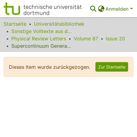
Anmelden
Bereiche & Sammlungen
Startseite
Universitätsbibliothek
Sonstige Volltexte aus dem Bibliotheksangebot
Das gesamte Repositorium
Physical Review Letters
Volume 87
Issue 20
Supercontinuum Generation of Higher-Order Solitons by Fission in Photonic Crystal Fibers
Statistiken
FAQ
Dieses Item wurde zurückgezogen.
Zur Startseite
Leitlinien
Zurück zur Startseite