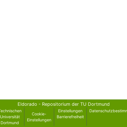
Eldorado - Repositorium der TU Dortmund
Technischen
Einstellungen
Datenschutzbestim
Cookie-
Universität
Barrierefreiheit
Einstellungen
Dortmund