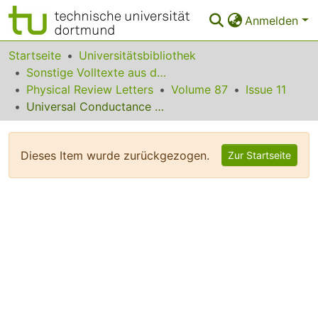
Anmelden
Bereiche & Sammlungen
Startseite
Universitätsbibliothek
Sonstige Volltexte aus dem Bibliotheksangebot
Das gesamte Repositorium
Physical Review Letters
Volume 87
Issue 11
Universal Conductance Distributions in the Crossover between Diffusive and Localization Regimes
Statistiken
FAQ
Dieses Item wurde zurückgezogen.
Zur Startseite
Leitlinien
Zurück zur Startseite