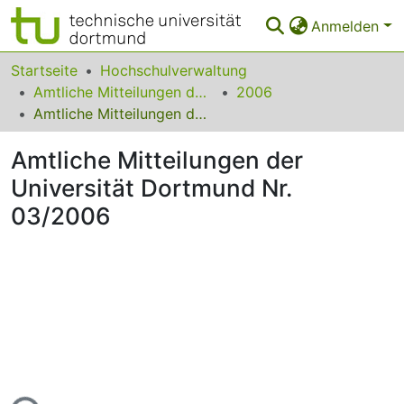
Anmelden
Bereiche & Sammlungen
Startseite
Hochschulverwaltung
Amtliche Mitteilungen der Technischen Universität Dortmund
2006
Das gesamte Repositorium
Amtliche Mitteilungen der Universität Dortmund Nr. 03/2006
Statistiken
Amtliche Mitteilungen der
FAQ
Universität Dortmund Nr.
03/2006
Leitlinien
Zurück zur Startseite