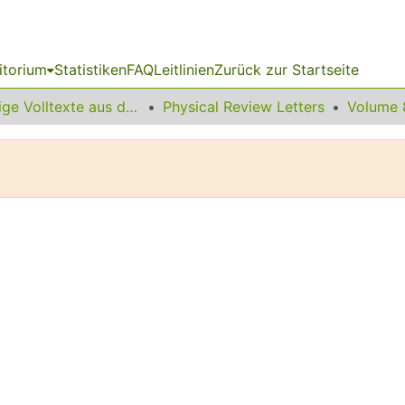
itorium
Statistiken
FAQ
Leitlinien
Zurück zur Startseite
Sonstige Volltexte aus dem Bibliotheksangebot
Physical Review Letters
Volume 