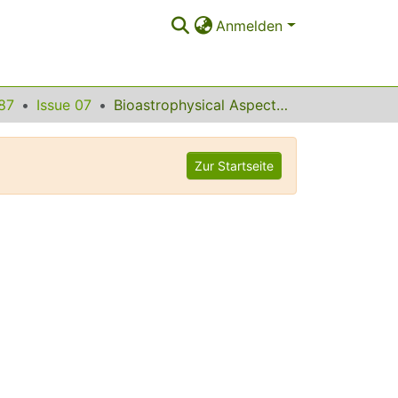
Anmelden
87
Issue 07
Bioastrophysical Aspects of Low Energy Ion Irradiation of Frozen Anthracene Containing Water
Zur Startseite