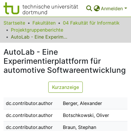
Anmelden
Bereiche & Sammlungen
Startseite
Fakultäten
04 Fakultät für Informatik
Projektgruppenberichte
Das gesamte Repositorium
AutoLab - Eine Experimentierplattform für automotive Softwareentwicklung
Statistiken
AutoLab - Eine
FAQ
Experimentierplattform für
automotive Softwareentwicklung
Leitlinien
Zurück zur Startseite
Kurzanzeige
dc.contributor.author
Berger, Alexander
dc.contributor.author
Botschkowski, Oliver
dc.contributor.author
Braun, Stephan