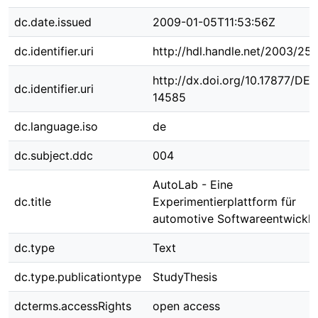
dc.date.issued
2009-01-05T11:53:56Z
dc.identifier.uri
http://hdl.handle.net/2003/25
http://dx.doi.org/10.17877/DE
dc.identifier.uri
14585
dc.language.iso
de
dc.subject.ddc
004
AutoLab - Eine
dc.title
Experimentierplattform für
automotive Softwareentwickl
dc.type
Text
dc.type.publicationtype
StudyThesis
dcterms.accessRights
open access