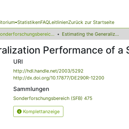
itorium
Statistiken
FAQ
Leitlinien
Zurück zur Startseite
Sonderforschungsbereich (SFB) 475
Estimating the Generalization Performance of a SVM Efficiently
alization Performance of a 
URI
http://hdl.handle.net/2003/5292
http://dx.doi.org/10.17877/DE290R-12200
Sammlungen
Sonderforschungsbereich (SFB) 475
Komplettanzeige