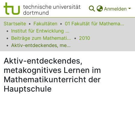
Anmelden
Bereiche & Sammlungen
Startseite
Fakultäten
01 Fakultät für Mathematik
Institut für Entwicklung und Erforschung des Mathematikunterrichts
Das gesamte Repositorium
Beiträge zum Mathematikunterricht
2010
Aktiv-entdeckendes, metakognitives Lernen im Mathematikunterricht der Hauptschule
Statistiken
Aktiv-entdeckendes,
FAQ
metakognitives Lernen im
Leitlinien
Mathematikunterricht der
Zurück zur Startseite
Hauptschule