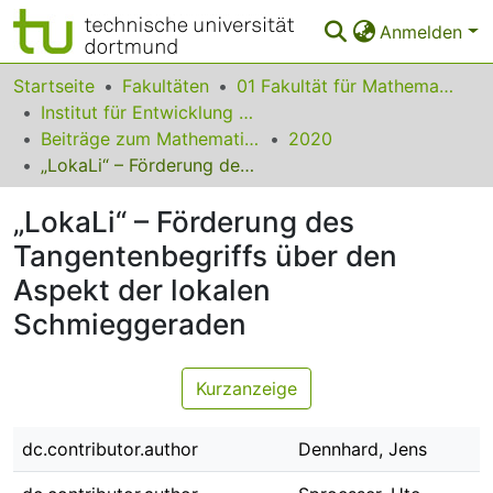
Anmelden
Bereiche & Sammlungen
Startseite
Fakultäten
01 Fakultät für Mathematik
Institut für Entwicklung und Erforschung des Mathematikunterrichts
Das gesamte Repositorium
Beiträge zum Mathematikunterricht
2020
„LokaLi“ – Förderung des Tangentenbegriffs über den Aspekt der lokalen Schmieggeraden
Statistiken
„LokaLi“ – Förderung des
FAQ
Tangentenbegriffs über den
Leitlinien
Aspekt der lokalen
Zurück zur Startseite
Schmieggeraden
Kurzanzeige
dc.contributor.author
Dennhard, Jens