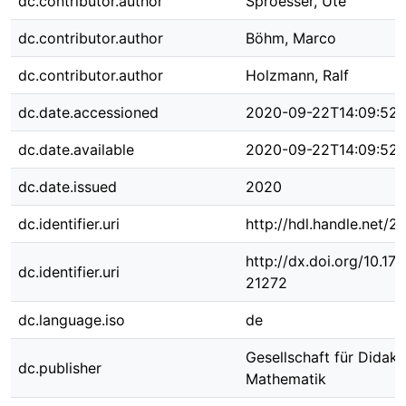
dc.contributor.author
Sproesser, Ute
dc.contributor.author
Böhm, Marco
dc.contributor.author
Holzmann, Ralf
dc.date.accessioned
2020-09-22T14:09:52
dc.date.available
2020-09-22T14:09:52
dc.date.issued
2020
dc.identifier.uri
http://hdl.handle.net/
http://dx.doi.org/10.1
dc.identifier.uri
21272
dc.language.iso
de
Gesellschaft für Didakt
dc.publisher
Mathematik