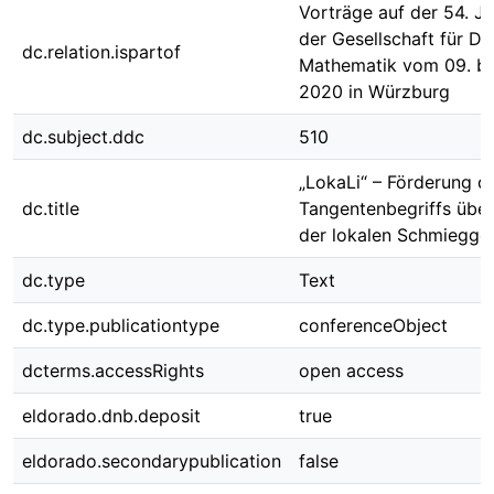
Vorträge auf der 54. J
der Gesellschaft für Di
dc.relation.ispartof
Mathematik vom 09. bi
2020 in Würzburg
dc.subject.ddc
510
„LokaLi“ – Förderung d
dc.title
Tangentenbegriffs übe
der lokalen Schmiegge
dc.type
Text
dc.type.publicationtype
conferenceObject
dcterms.accessRights
open access
eldorado.dnb.deposit
true
eldorado.secondarypublication
false