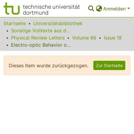
Anmelden
Bereiche & Sammlungen
Startseite
Universitätsbibliothek
Sonstige Volltexte aus dem Bibliotheksangebot
Das gesamte Repositorium
Physical Review Letters
Volume 86
Issue 18
Electro-optic Behavior of Liquid-Crystal-Filled Silica Opal Photonic Crystals
Statistiken
FAQ
Dieses Item wurde zurückgezogen.
Zur Startseite
Leitlinien
Zurück zur Startseite