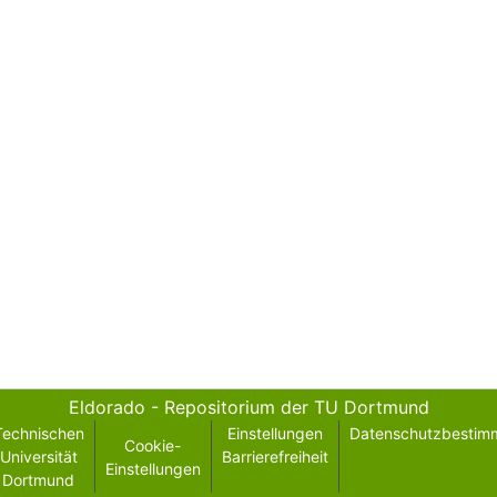
Eldorado - Repositorium der TU Dortmund
Technischen
Einstellungen
Datenschutzbestim
Cookie-
Universität
Barrierefreiheit
Einstellungen
Dortmund