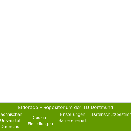
Eldorado - Repositorium der TU Dortmund
Technischen
Einstellungen
Datenschutzbestim
Cookie-
Universität
Barrierefreiheit
Einstellungen
Dortmund