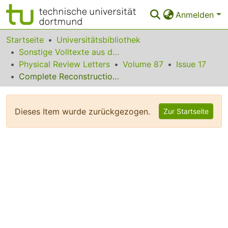
Anmelden
Bereiche & Sammlungen
Startseite
Universitätsbibliothek
Sonstige Volltexte aus dem Bibliotheksangebot
Das gesamte Repositorium
Physical Review Letters
Volume 87
Issue 17
Complete Reconstruction of the Quantum State of a Single-Photon Wave Packet Absorbed by a Doppler-Broadened Transition
Statistiken
FAQ
Dieses Item wurde zurückgezogen.
Zur Startseite
Leitlinien
Zurück zur Startseite