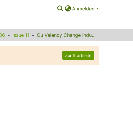
Anmelden
86
Issue 11
Cu Valency Change Induced by O Doping in YBCO
Zur Startseite