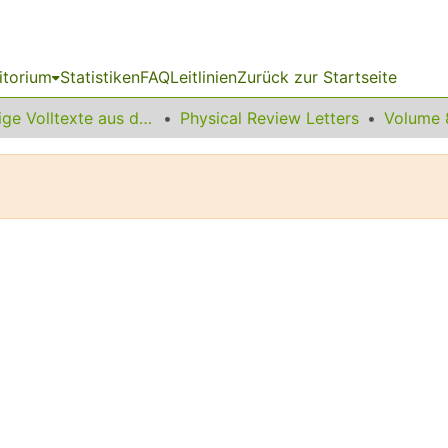
itorium
Statistiken
FAQ
Leitlinien
Zurück zur Startseite
Sonstige Volltexte aus dem Bibliotheksangebot
Physical Review Letters
Volume 