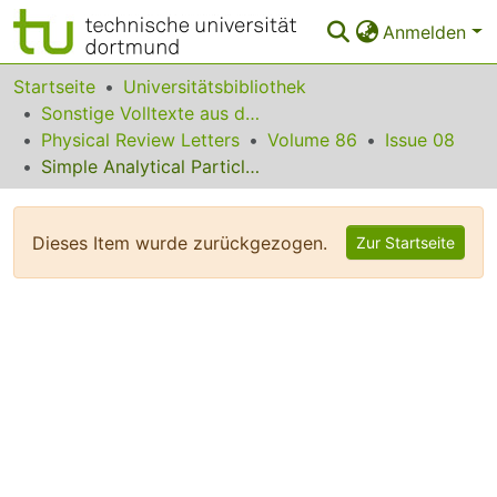
Anmelden
Bereiche & Sammlungen
Startseite
Universitätsbibliothek
Sonstige Volltexte aus dem Bibliotheksangebot
Das gesamte Repositorium
Physical Review Letters
Volume 86
Issue 08
Simple Analytical Particle and Kinetic Energy Densities for a Dilute Fermionic Gas in a d-Dimensional Harmonic Trap
Statistiken
FAQ
Dieses Item wurde zurückgezogen.
Zur Startseite
Leitlinien
Zurück zur Startseite