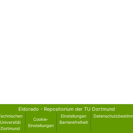
Eldorado - Repositorium der TU Dortmund
Technischen
Einstellungen
Datenschutzbestim
Cookie-
Universität
Barrierefreiheit
Einstellungen
Dortmund