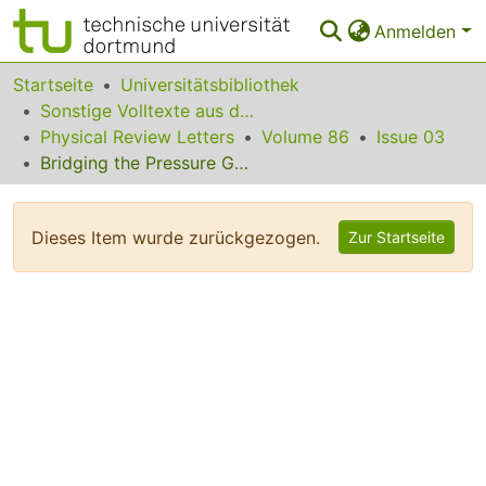
Anmelden
Bereiche & Sammlungen
Startseite
Universitätsbibliothek
Sonstige Volltexte aus dem Bibliotheksangebot
Das gesamte Repositorium
Physical Review Letters
Volume 86
Issue 03
Bridging the Pressure Gap in Surface Science at the Atomic Level: H/Cu(110)
Statistiken
FAQ
Dieses Item wurde zurückgezogen.
Zur Startseite
Leitlinien
Zurück zur Startseite