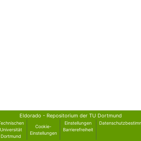
Eldorado - Repositorium der TU Dortmund
Technischen
Einstellungen
Datenschutzbestim
Cookie-
Universität
Barrierefreiheit
Einstellungen
Dortmund