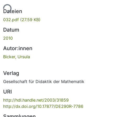
ade...
Dateien
032.pdf
(27.59 KB)
Datum
2010
Autor:innen
Bicker, Ursula
Verlag
Gesellschaft für Didaktik der Mathematik
URI
http://hdl.handle.net/2003/31859
http://dx.doi.org/10.17877/DE290R-7786
Sammlungen