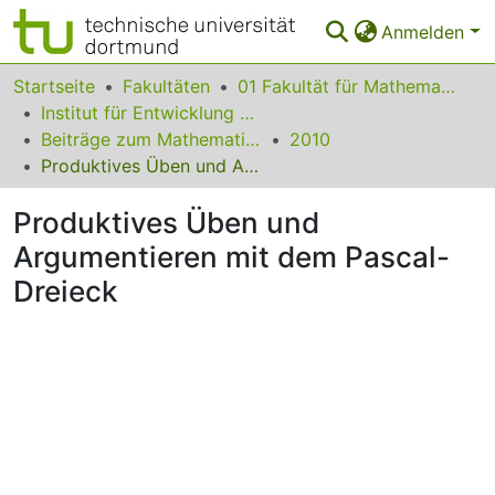
Anmelden
Bereiche & Sammlungen
Startseite
Fakultäten
01 Fakultät für Mathematik
Institut für Entwicklung und Erforschung des Mathematikunterrichts
Das gesamte Repositorium
Beiträge zum Mathematikunterricht
2010
Produktives Üben und Argumentieren mit dem Pascal-Dreieck
Statistiken
Produktives Üben und
FAQ
Argumentieren mit dem Pascal-
Leitlinien
Dreieck
Zurück zur Startseite