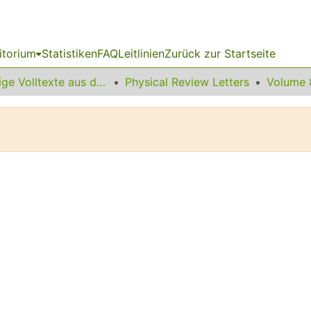
itorium
Statistiken
FAQ
Leitlinien
Zurück zur Startseite
Sonstige Volltexte aus dem Bibliotheksangebot
Physical Review Letters
Volume 