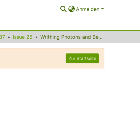
Anmelden
87
Issue 25
Writhing Photons and Berry Phases in Polarized Multiple Scattering
Zur Startseite