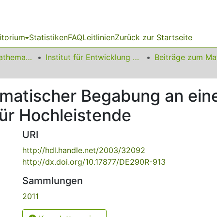
itorium
Statistiken
FAQ
Leitlinien
Zurück zur Startseite
01 Fakultät für Mathematik
Institut für Entwicklung und Erforschung des Mathematikunterrichts
ematischer Begabung an ei
für Hochleistende
URI
http://hdl.handle.net/2003/32092
http://dx.doi.org/10.17877/DE290R-913
Sammlungen
2011