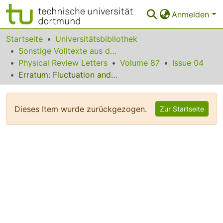
Anmelden
Bereiche & Sammlungen
Startseite
Universitätsbibliothek
Sonstige Volltexte aus dem Bibliotheksangebot
Das gesamte Repositorium
Physical Review Letters
Volume 87
Issue 04
Erratum: Fluctuation and Relaxation Properties of Pulled Fronts: A Scenario for Nonstandard Kardar-Parisi-Zhang Scaling
Statistiken
FAQ
Dieses Item wurde zurückgezogen.
Zur Startseite
Leitlinien
Zurück zur Startseite