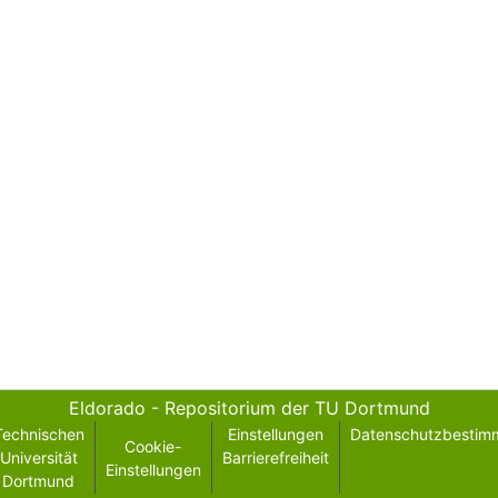
Eldorado - Repositorium der TU Dortmund
Technischen
Einstellungen
Datenschutzbestim
Cookie-
Universität
Barrierefreiheit
Einstellungen
Dortmund