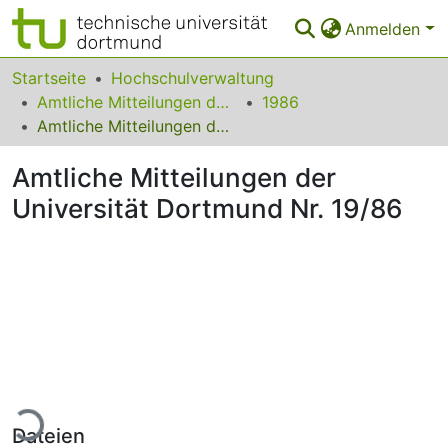
Anmelden
Bereiche & Sammlungen
Startseite
Hochschulverwaltung
Amtliche Mitteilungen der Technischen Universität Dortmund
1986
Das gesamte Repositorium
Amtliche Mitteilungen der Universität Dortmund Nr. 19/86
Statistiken
Amtliche Mitteilungen der
FAQ
Universität Dortmund Nr. 19/86
Leitlinien
Zurück zur Startseite
ade...
Dateien