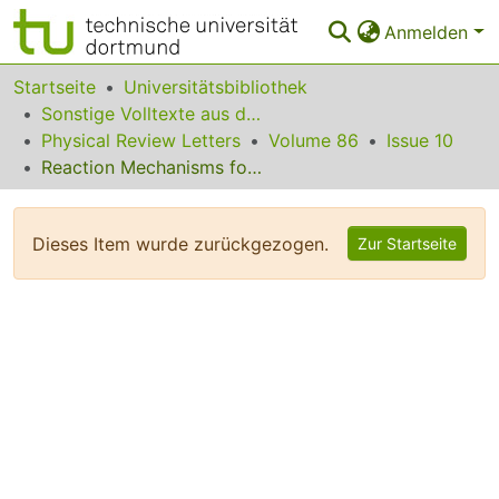
Anmelden
Bereiche & Sammlungen
Startseite
Universitätsbibliothek
Sonstige Volltexte aus dem Bibliotheksangebot
Das gesamte Repositorium
Physical Review Letters
Volume 86
Issue 10
Reaction Mechanisms for Two-Neutron Halo Breakup
Statistiken
FAQ
Dieses Item wurde zurückgezogen.
Zur Startseite
Leitlinien
Zurück zur Startseite