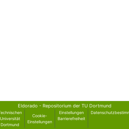
Eldorado - Repositorium der TU Dortmund
Technischen
Einstellungen
Datenschutzbestim
Cookie-
Universität
Barrierefreiheit
Einstellungen
Dortmund