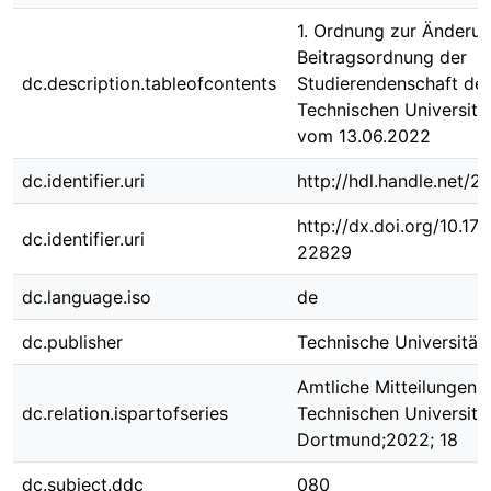
1. Ordnung zur Änderun
Beitragsordnung der
dc.description.tableofcontents
Studierendenschaft der
Technischen Universit
vom 13.06.2022
dc.identifier.uri
http://hdl.handle.net/
http://dx.doi.org/10.1
dc.identifier.uri
22829
dc.language.iso
de
dc.publisher
Technische Universitä
Amtliche Mitteilungen 
dc.relation.ispartofseries
Technischen Universitä
Dortmund;2022; 18
dc.subject.ddc
080