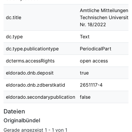
Amtliche Mitteilungen 
dc.title
Technischen Universit
Nr. 18/2022
dc.type
Text
dc.type.publicationtype
PeriodicalPart
dcterms.accessRights
open access
eldorado.dnb.deposit
true
eldorado.dnb.zdberstkatid
2651117-4
eldorado.secondarypublication
false
Dateien
Originalbündel
Gerade angezeigt
1 - 1 von 1