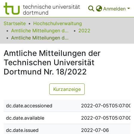
Anmelden
Bereiche & Sammlungen
Startseite
Hochschulverwaltung
Amtliche Mitteilungen der Technischen Universität Dortmund
2022
Das gesamte Repositorium
Amtliche Mitteilungen der Technischen Universität Dortmund Nr. 18/2022
Statistiken
Amtliche Mitteilungen der
FAQ
Technischen Universität
Dortmund Nr. 18/2022
Leitlinien
Zurück zur Startseite
Kurzanzeige
dc.date.accessioned
2022-07-05T05:07:00
dc.date.available
2022-07-05T05:07:00
dc.date.issued
2022-07-06