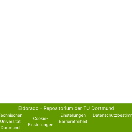
Eldorado - Repositorium der TU Dortmund
Technischen
Einstellungen
Datenschutzbestim
Cookie-
Universität
Barrierefreiheit
Einstellungen
Dortmund