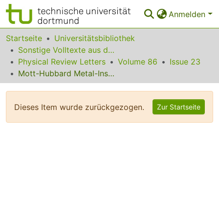
Anmelden
Bereiche & Sammlungen
Startseite
Universitätsbibliothek
Sonstige Volltexte aus dem Bibliotheksangebot
Das gesamte Repositorium
Physical Review Letters
Volume 86
Issue 23
Mott-Hubbard Metal-Insulator Transition in Paramagnetic V2O3: An LDA + DMFT(QMC) Study
Statistiken
FAQ
Dieses Item wurde zurückgezogen.
Zur Startseite
Leitlinien
Zurück zur Startseite