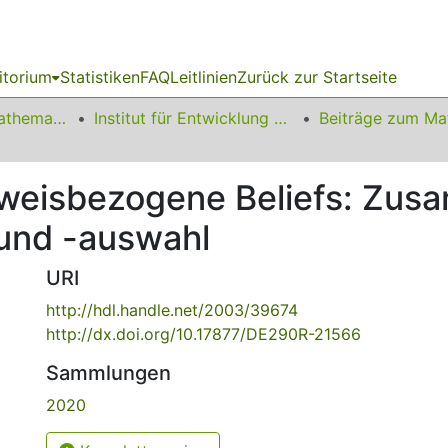
itorium
Statistiken
FAQ
Leitlinien
Zurück zur Startseite
01 Fakultät für Mathematik
Institut für Entwicklung und Erforschung des Mathematikunterrichts
weisbezogene Beliefs: Zu
und -auswahl
URI
http://hdl.handle.net/2003/39674
http://dx.doi.org/10.17877/DE290R-21566
Sammlungen
2020