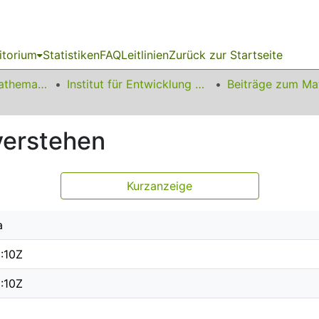
itorium
Statistiken
FAQ
Leitlinien
Zurück zur Startseite
01 Fakultät für Mathematik
Institut für Entwicklung und Erforschung des Mathematikunterrichts
verstehen
Kurzanzeige
a
:10Z
:10Z