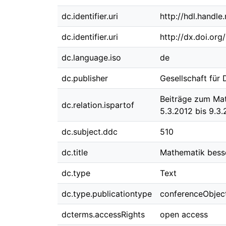
dc.identifier.uri
http://hdl.handl
dc.identifier.uri
http://dx.doi.or
dc.language.iso
de
dc.publisher
Gesellschaft für
Beiträge zum Mat
dc.relation.ispartof
5.3.2012 bis 9.3
dc.subject.ddc
510
dc.title
Mathematik bess
dc.type
Text
dc.type.publicationtype
conferenceObjec
dcterms.accessRights
open access