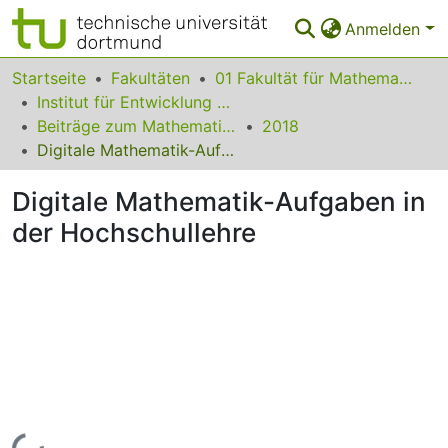
Anmelden
Bereiche & Sammlungen
Startseite
Fakultäten
01 Fakultät für Mathematik
Institut für Entwicklung und Erforschung des Mathematikunterrichts
Das gesamte Repositorium
Beiträge zum Mathematikunterricht
2018
Digitale Mathematik-Aufgaben in der Hochschullehre
Statistiken
Digitale Mathematik-Aufgaben in
FAQ
der Hochschullehre
Leitlinien
Zurück zur Startseite
Lade...