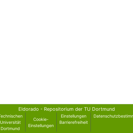
Eldorado - Repositorium der TU Dortmund
Technischen
Einstellungen
Datenschutzbestim
Cookie-
Universität
Barrierefreiheit
Einstellungen
Dortmund