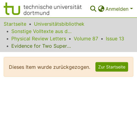
Anmelden
Bereiche & Sammlungen
Startseite
Universitätsbibliothek
Sonstige Volltexte aus dem Bibliotheksangebot
Das gesamte Repositorium
Physical Review Letters
Volume 87
Issue 13
Evidence for Two Superconducting Energy Gaps in MgB2 by Point-Contact Spectroscopy
Statistiken
FAQ
Dieses Item wurde zurückgezogen.
Zur Startseite
Leitlinien
Zurück zur Startseite