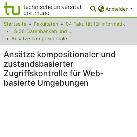
Anmelden
Bereiche & Sammlungen
Startseite
Fakultäten
04 Fakultät für Informatik
LS 06 Datenbanken und Informationssysteme
Das gesamte Repositorium
Ansätze kompositionaler und zustandsbasierter Zugriffskontrolle für Web-basierte Umgebungen
Statistiken
Ansätze kompositionaler und
FAQ
zustandsbasierter
Zugriffskontrolle für Web-
Leitlinien
basierte Umgebungen
Zurück zur Startseite