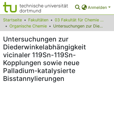
Anmelden
Bereiche & Sammlungen
Startseite
Fakultäten
03 Fakultät für Chemie und Chemische Biologie
Organische Chemie
Untersuchungen zur Diederwinkelabhängigkeit vicinaler 119Sn-119Sn-Kopplungen sowie neue Palladium-katalysierte Bisstannylierungen
Das gesamte Repositorium
Untersuchungen zur
Statistiken
Diederwinkelabhängigkeit
FAQ
vicinaler 119Sn-119Sn-
Leitlinien
Kopplungen sowie neue
Palladium-katalysierte
Zurück zur Startseite
Bisstannylierungen