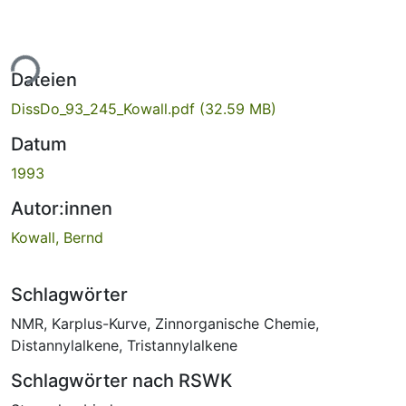
ade...
Dateien
DissDo_93_245_Kowall.pdf
(32.59 MB)
Datum
1993
Autor:innen
Kowall, Bernd
Schlagwörter
NMR
,
Karplus-Kurve
,
Zinnorganische Chemie
,
Distannylalkene
,
Tristannylalkene
Schlagwörter nach RSWK