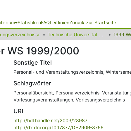
itorium
Statistiken
FAQ
Leitlinien
Zurück zur Startseite
sungsverzeichnisse
Technische Universität Dortmund (vormals Universität Dortmund)
er WS 1999/2000
Sonstige Titel
Personal- und Veranstaltungsverzeichnis, Wintersem
Schlagwörter
Personalübersicht
,
Personalverzeichnis
,
Veranstaltun
Vorlesungsveranstaltungen
,
Vorlesungsverzeichnis
URI
http://hdl.handle.net/2003/28987
http://dx.doi.org/10.17877/DE290R-8766