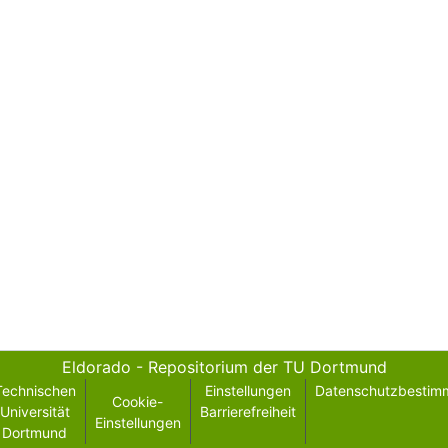
Eldorado - Repositorium der TU Dortmund
Technischen
Einstellungen
Datenschutzbestim
Cookie-
Universität
Barrierefreiheit
Einstellungen
Dortmund