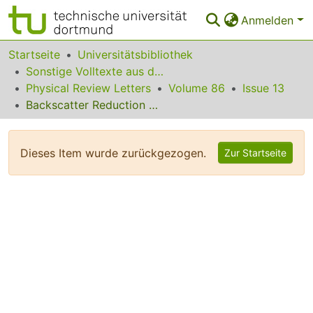
Anmelden
Bereiche & Sammlungen
Startseite
Universitätsbibliothek
Sonstige Volltexte aus dem Bibliotheksangebot
Das gesamte Repositorium
Physical Review Letters
Volume 86
Issue 13
Backscatter Reduction Using Combined Spatial, Temporal, and Polarization Beam Smoothing in a Long-Scale-length Laser Plasma
Statistiken
FAQ
Dieses Item wurde zurückgezogen.
Zur Startseite
Leitlinien
Zurück zur Startseite