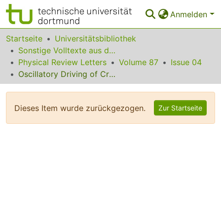
Anmelden
Bereiche & Sammlungen
Startseite
Universitätsbibliothek
Sonstige Volltexte aus dem Bibliotheksangebot
Das gesamte Repositorium
Physical Review Letters
Volume 87
Issue 04
Oscillatory Driving of Crystal Surfaces: A Route to Controlled Pattern Formation
Statistiken
FAQ
Dieses Item wurde zurückgezogen.
Zur Startseite
Leitlinien
Zurück zur Startseite