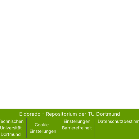
Eldorado - Repositorium der TU Dortmund
Technischen
Einstellungen
Datenschutzbestim
Cookie-
Universität
Barrierefreiheit
Einstellungen
Dortmund