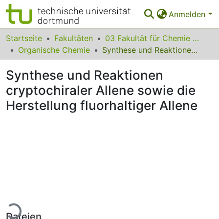
Anmelden
Bereiche & Sammlungen
Startseite
Fakultäten
03 Fakultät für Chemie und Chemische Biologie
Organische Chemie
Synthese und Reaktionen cryptochiraler Allene sowie die Herstellung fluorhaltiger Allene
Das gesamte Repositorium
Synthese und Reaktionen
Statistiken
cryptochiraler Allene sowie die
FAQ
Herstellung fluorhaltiger Allene
Leitlinien
Zurück zur Startseite
Lade...
Dateien