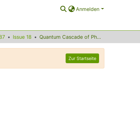
Anmelden
87
Issue 18
Quantum Cascade of Photons in Semiconductor Quantum Dots
Zur Startseite