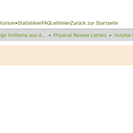
itorium
Statistiken
FAQ
Leitlinien
Zurück zur Startseite
Sonstige Volltexte aus dem Bibliotheksangebot
Physical Review Letters
Volume 