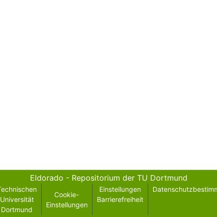
Eldorado - Repositorium der TU Dortmund
Technischen
Einstellungen
Datenschutzbestim
Cookie-
Universität
Barrierefreiheit
Einstellungen
Dortmund