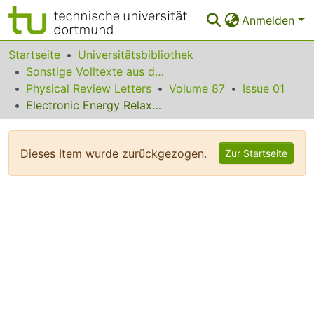
Anmelden
Bereiche & Sammlungen
Startseite
Universitätsbibliothek
Sonstige Volltexte aus dem Bibliotheksangebot
Das gesamte Repositorium
Physical Review Letters
Volume 87
Issue 01
Electronic Energy Relaxation and Transition Frequency Jumps of Single Molecules at 30 mK
Statistiken
FAQ
Dieses Item wurde zurückgezogen.
Zur Startseite
Leitlinien
Zurück zur Startseite