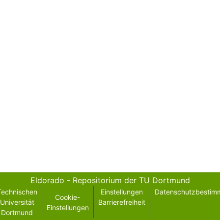
Eldorado - Repositorium der TU Dortmund
Technischen
Einstellungen
Datenschutzbestim
Cookie-
Universität
Barrierefreiheit
Einstellungen
Dortmund