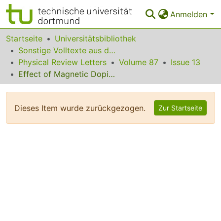
Anmelden
Bereiche & Sammlungen
Startseite
Universitätsbibliothek
Sonstige Volltexte aus dem Bibliotheksangebot
Das gesamte Repositorium
Physical Review Letters
Volume 87
Issue 13
Effect of Magnetic Doping on the Electronic States of Ni
Statistiken
FAQ
Dieses Item wurde zurückgezogen.
Zur Startseite
Leitlinien
Zurück zur Startseite