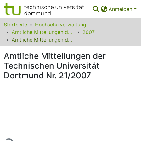
Anmelden
Bereiche & Sammlungen
Startseite
Hochschulverwaltung
Amtliche Mitteilungen der Technischen Universität Dortmund
2007
Das gesamte Repositorium
Amtliche Mitteilungen der Technischen Universität Dortmund Nr. 21/2007
Statistiken
Amtliche Mitteilungen der
FAQ
Technischen Universität
Dortmund Nr. 21/2007
Leitlinien
Zurück zur Startseite
Lade...