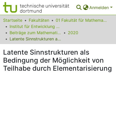
Anmelden
Bereiche & Sammlungen
Startseite
Fakultäten
01 Fakultät für Mathematik
Institut für Entwicklung und Erforschung des Mathematikunterrichts
Das gesamte Repositorium
Beiträge zum Mathematikunterricht
2020
Latente Sinnstrukturen als Bedingung der Möglichkeit von Teilhabe durch Elementarisierung
Statistiken
Latente Sinnstrukturen als
FAQ
Bedingung der Möglichkeit von
Leitlinien
Teilhabe durch Elementarisierung
Zurück zur Startseite