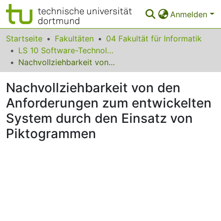
Anmelden
Bereiche & Sammlungen
Startseite
Fakultäten
04 Fakultät für Informatik
LS 10 Software-Technologie
Das gesamte Repositorium
Nachvollziehbarkeit von den Anforderungen zum entwickelten System durch den Einsatz von Piktogrammen
Statistiken
Nachvollziehbarkeit von den
FAQ
Anforderungen zum entwickelten
System durch den Einsatz von
Leitlinien
Piktogrammen
Zurück zur Startseite