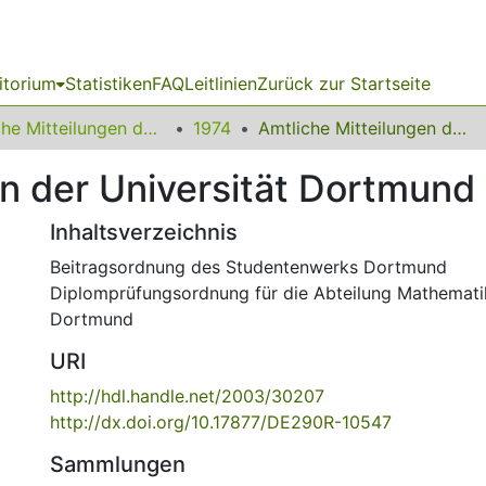
itorium
Statistiken
FAQ
Leitlinien
Zurück zur Startseite
Amtliche Mitteilungen der Technischen Universität Dortmund
1974
Amtliche Mitteilungen der Universität Dortmund Nr. 41
n der Universität Dortmund 
Inhaltsverzeichnis
Beitragsordnung des Studentenwerks Dortmund
Diplomprüfungsordnung für die Abteilung Mathematik
Dortmund
URI
http://hdl.handle.net/2003/30207
http://dx.doi.org/10.17877/DE290R-10547
Sammlungen