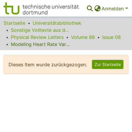
Anmelden
Bereiche & Sammlungen
Startseite
Universitätsbibliothek
Sonstige Volltexte aus dem Bibliotheksangebot
Das gesamte Repositorium
Physical Review Letters
Volume 86
Issue 08
Modeling Heart Rate Variability in Healthy Humans: A Turbulence Analogy
Statistiken
FAQ
Dieses Item wurde zurückgezogen.
Zur Startseite
Leitlinien
Zurück zur Startseite