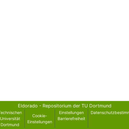
Eldorado - Repositorium der TU Dortmund
Technischen
Einstellungen
Datenschutzbestim
Cookie-
Universität
Barrierefreiheit
Einstellungen
Dortmund